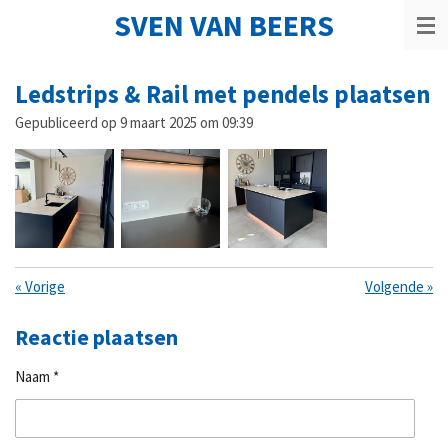
SVEN VAN BEERS
Ga
direct
naar
de
Ledstrips & Rail met pendels plaatsen
hoofdinhoud
Gepubliceerd op 9 maart 2025 om 09:39
«
Vorige
Volgende
»
Reactie plaatsen
Naam *