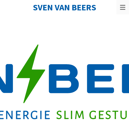
SVEN VAN BEERS
Ga
direct
naar
de
hoofdinhoud