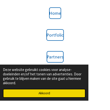
Home
Portfolio
Partners
Deze website gebruikt cookies voor analyse-
doeleinden en/of het tonen van advertenties. Door
Contact
gebruik te blijven maken van de site gaat u hiermee
akkoord.
Akkoord
D
S
D
e
h
e
1
2
3
4
5
l
a
l
S
R
e
r
e
t
s
s
s
s
s
a
n
e
n
27 stemmen