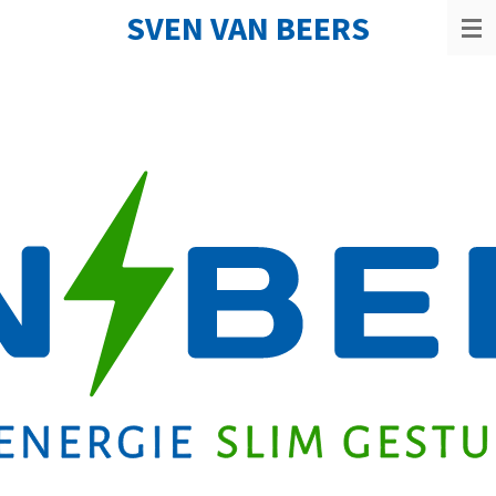
SVEN VAN BEERS
Ga
direct
naar
de
hoofdinhoud