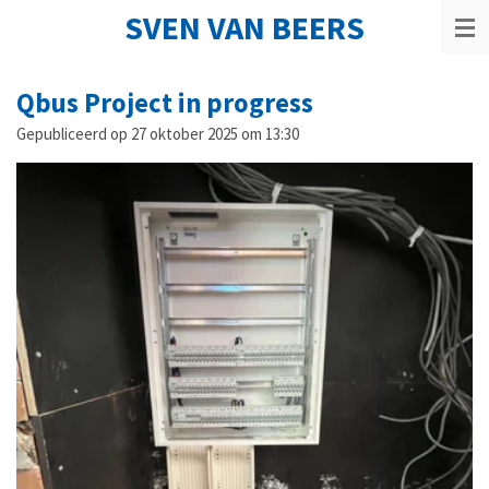
SVEN VAN BEERS
Ga
direct
naar
de
Qbus Project in progress
hoofdinhoud
Gepubliceerd op 27 oktober 2025 om 13:30