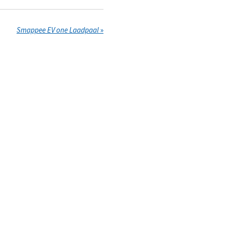
Smappee EV one Laadpaal
»