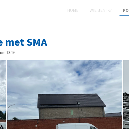
HOME
WIE BEN IK?
PO
ie met SMA
 om 13:16